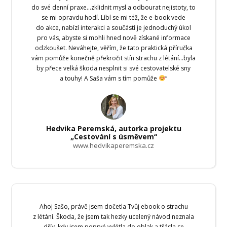
do své denní praxe…zklidnit mysl a odbourat nejistoty, to
se mi opravdu hodí. Líbí se mi též, že e-book vede
do akce, nabízí interakci a součástí je jednoduchý úkol
pro vás, abyste si mohli hned nově získané informace
odzkoušet. Neváhejte, věřím, že tato praktická příručka
vám pomůže konečně překročit stín strachu z létání…byla
by přece velká škoda nesplnit si své cestovatelské sny
a touhy! A Saša vám s tím pomůže
“
Hedvika Peremská, autorka projektu
„Cestování s úsměvem“
www.hedvikaperemska.cz
Ahoj Sašo, právě jsem dočetla Tvůj ebook o strachu
z létání. Škoda, že jsem tak hezky ucelený návod neznala
dřív, kdy jsem poprvé vylétla do oblak a třásla se