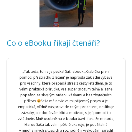
Co o eBooku říkají čtenáři?
„Tak teda, tohle je pecka! Saši ebook „Krabička první
pomoci při strachu z létání“ je naprostá základní výbava
pro všechny, které přepadá stres z cesty letadlem. Je to
velmi praktická příručka, vše super srozumitelně a jasně
popsáno se skvělými video ukázkami a bez zbytečných
příkras
Saša má navíc velmi příjemný projev a je
empatická, vlídně vás provede celým procesem, neslibuje
zázraky, ale dodá vám klid a motivaci, s její pomocí to
zvládnete. Mně osobně na e-booku baví i fakt, že metoda,
kterou Saša tak velmi pěkně ukazuje, je použitelná
v mnoha jiných situacích a rozhodně ji vyzkouším zařadit