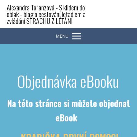
Alexandra Taranzová - S klidem do
oblak - blog o cestování letadlem a
zvládání STRACHU Z LÉTÁNÍ
MENU
Objednávka eBooku
Na této stránce si můžete objednat
eBook